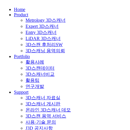
Home
Product
Metrology 3D스캐너
Expert 3D스캐너
Entry 3D스캐너
LiDAR 3D스캐너
3D스캔 후처리SW
3D스캐닝 용역의뢰
Portfolio
활용사례
3D스캔데이터
3D스캐너비교
활용팁
연구개발
Support
3D스캐너 자료실
3D스캐너 게시판
온라인 3D스캐너 데모
3D스캔 용역 서비스
사용·기술 문의
J3D 공지사항