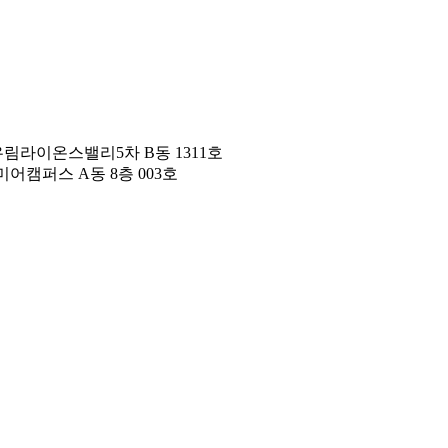
우림라이온스밸리5차 B동 1311호
어캠퍼스 A동 8층 003호